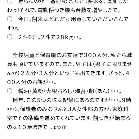
○ 足らんのが一番心配で、６升（餅米を）追加した
わっ！それで、電動餅つき機も台数を増やしたで。
○ 今日、餅米はどれだけ用意していただいたんで
すか。
○ ２斗６升。２斗で２８ｋｇ・・。
全校児童と保育園のお友達で３００人分、私たち職
員も頂いていますので、また、男子は（男子に限りませ
んが）２人分・３人分という子も出てきます。ざっと、４
００人分のお餅が・・。
○ 醤油・黄粉・大根おろし・海苔・餡（あん）・・・。
例年、この５つの味は記憶にあるのですが・・・。９時
から、保護者のみなさんとＪＡ女性部の方が、家庭科
室でその準備を進めてくれています。餅つきが始まる
のは１０時過ぎでしょうか。