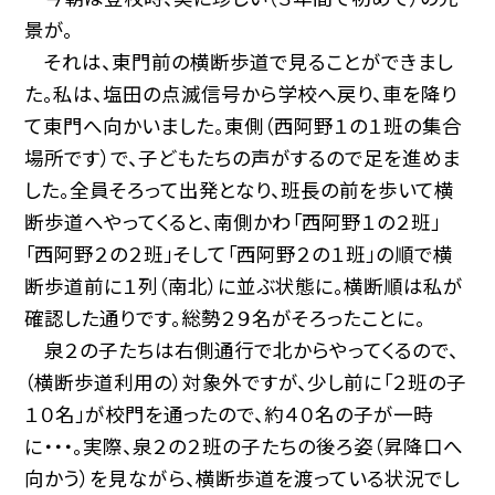
景が。
それは、東門前の横断歩道で見ることができまし
た。私は、塩田の点滅信号から学校へ戻り、車を降り
て東門へ向かいました。東側（西阿野１の１班の集合
場所です）で、子どもたちの声がするので足を進めま
した。全員そろって出発となり、班長の前を歩いて横
断歩道へやってくると、南側かわ「西阿野１の２班」
「西阿野２の２班」そして「西阿野２の１班」の順で横
断歩道前に１列（南北）に並ぶ状態に。横断順は私が
確認した通りです。総勢２９名がそろったことに。
泉２の子たちは右側通行で北からやってくるので、
（横断歩道利用の）対象外ですが、少し前に「２班の子
１０名」が校門を通ったので、約４０名の子が一時
に・・・。実際、泉２の２班の子たちの後ろ姿（昇降口へ
向かう）を見ながら、横断歩道を渡っている状況でし