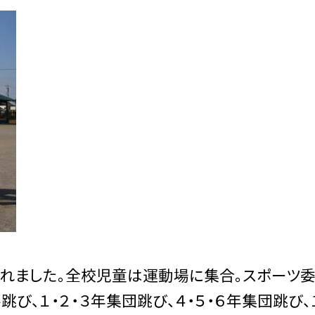
かれました。全校児童は運動場に集合。スポーツ
び、１・２・３年集団跳び、４・５・６年集団跳び、