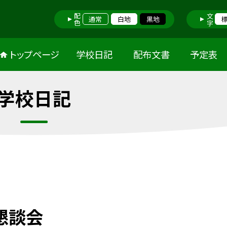
配色
文字
通常
白地
黒地
トップページ
学校日記
配布文書
予定表
学校日記
懇談会