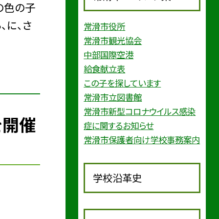
の色の子
、に、さ
常滑市役所
常滑市観光協会
中部国際空港
給食献立表
この子を探しています
常滑市立図書館
常滑市新型コロナウイルス感染
を開催
症に関するお知らせ
常滑市保護者向け学校事務案内
学校沿革史