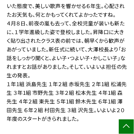
いた態度で、美しい歌声を響かせる６年生。心配され
たお天気も、何とかもってくれてよかったですね。
４月８日、前夜の嵐も去って、全校児童が装いも新た
に、１学年進級した姿で登校しました。昇降口に大き
く貼り出されたクラス表の前では、朝早くから歓声が
あがっていました。新任式に続いて、大澤校長より「お
話をしっかり聞くと、よい子・つよい子・かしこい子」な
れますとお話がありました。そして、いよいよ担任の先
生の発表。
１年1組 浜島先生 １年２組 赤坂先生 ２年1組 松浦先
生 ３年1組 市野先生 ３年２組 松本先生 ４年1組 森
先生 ４年２組 東先生 ５年1組 鈴木先生 ６年1組 澤
田先生 ６年２組 村田先生 ３組 沢先生。いよいよ２０
年度のスタートがきられました。