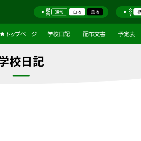
配色
文字
通常
白地
黒地
トップページ
学校日記
配布文書
予定表
学校日記