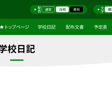
配色
文字
通常
白地
黒地
標
トップページ
学校日記
配布文書
予定表
学校日記