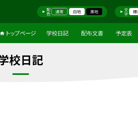
配色
文字
通常
白地
黒地
標
トップページ
学校日記
配布文書
予定表
学校日記