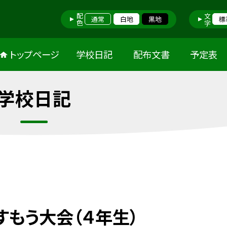
配色
文字
通常
白地
黒地
標
トップページ
学校日記
配布文書
予定表
学校日記
すもう大会（４年生）