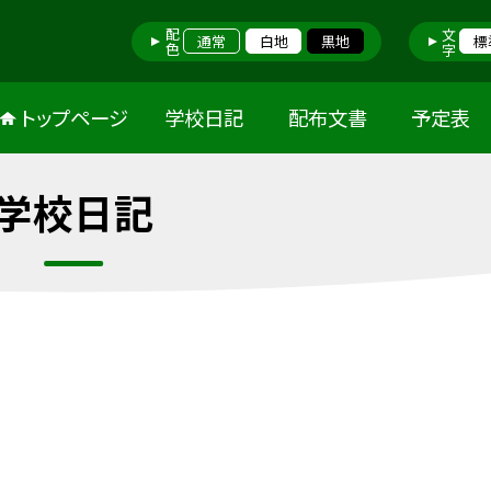
配色
文字
通常
白地
黒地
標
トップページ
学校日記
配布文書
予定表
学校日記