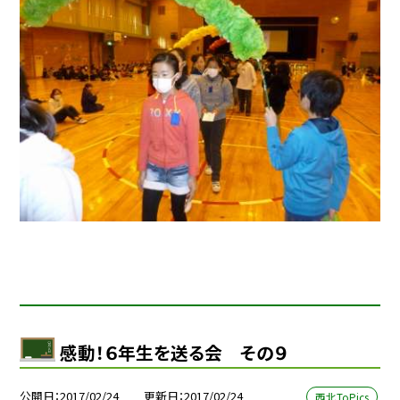
感動！６年生を送る会 その９
公開日
2017/02/24
更新日
2017/02/24
西北ToPics