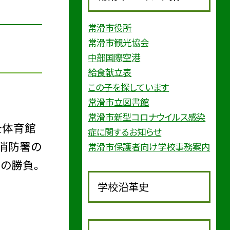
常滑市役所
常滑市観光協会
中部国際空港
給食献立表
この子を探しています
常滑市立図書館
常滑市新型コロナウイルス感染
を体育館
症に関するお知らせ
消防署の
常滑市保護者向け学校事務案内
の勝負。
学校沿革史