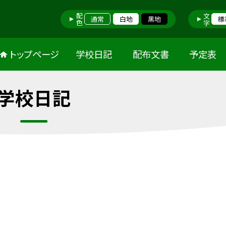
配色
文字
通常
白地
黒地
標
トップページ
学校日記
配布文書
予定表
学校日記