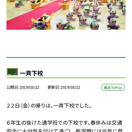
一斉下校
公開日
2019/03/22
更新日
2019/03/22
西北ToPics
２２日（金）の帰りは，一斉下校でした。
６年生の抜けた通学班での下校です。春休みは交通
安全に十分気を付けて過ごし，新学期には元気に登