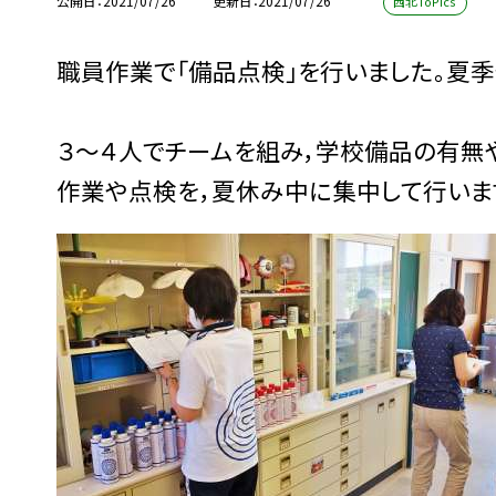
公開日
2021/07/26
更新日
2021/07/26
西北ToPics
職員作業で「備品点検」を行いました。夏
３〜４人でチームを組み，学校備品の有無
作業や点検を，夏休み中に集中して行いま