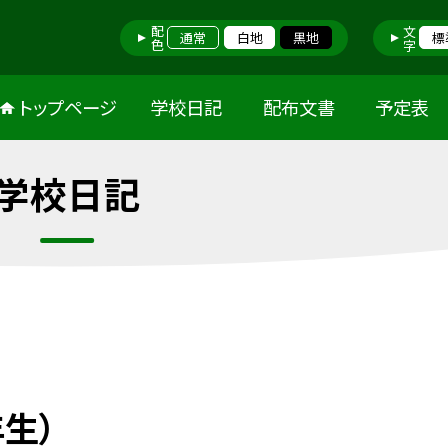
配色
文字
通常
白地
黒地
標
トップページ
学校日記
配布文書
予定表
学校日記
生）