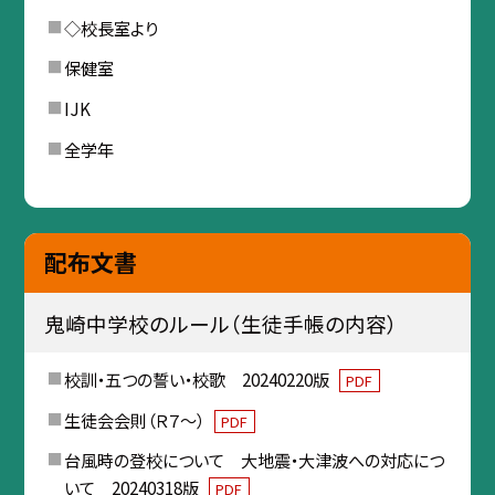
◇校長室より
保健室
IJK
全学年
配布文書
鬼崎中学校のルール（生徒手帳の内容）
校訓・五つの誓い・校歌 20240220版
PDF
生徒会会則（Ｒ７～）
PDF
台風時の登校について 大地震・大津波への対応につ
いて 20240318版
PDF