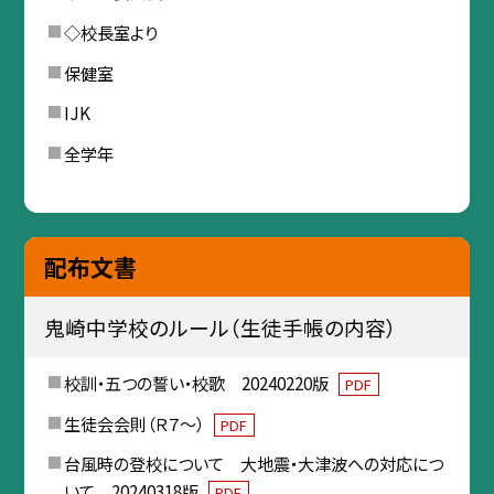
◇校長室より
保健室
IJK
全学年
配布文書
鬼崎中学校のルール（生徒手帳の内容）
校訓・五つの誓い・校歌 20240220版
PDF
生徒会会則（Ｒ７～）
PDF
台風時の登校について 大地震・大津波への対応につ
いて 20240318版
PDF