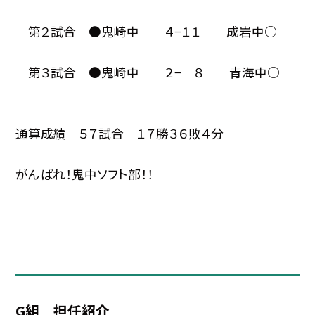
第２試合 ●鬼崎中 ４−１１ 成岩中○
第３試合 ●鬼崎中 ２− ８ 青海中○
通算成績 ５７試合 １７勝３６敗４分
がんばれ！鬼中ソフト部！！
G組 担任紹介