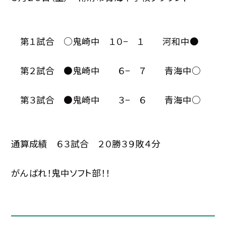
第１試合 ○鬼崎中 １０− １ 河和中●
第２試合 ●鬼崎中 ６− ７ 青海中○
第３試合 ●鬼崎中 ３− ６ 青海中○
通算成績 ６３試合 ２０勝３９敗４分
がんばれ！鬼中ソフト部！！