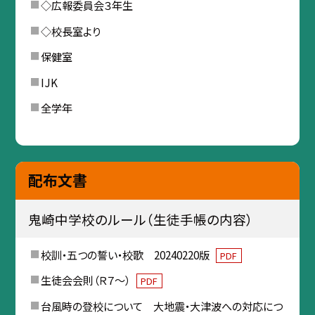
◇広報委員会３年生
◇校長室より
保健室
IJK
全学年
配布文書
鬼崎中学校のルール（生徒手帳の内容）
校訓・五つの誓い・校歌 20240220版
PDF
生徒会会則（Ｒ７～）
PDF
台風時の登校について 大地震・大津波への対応につ