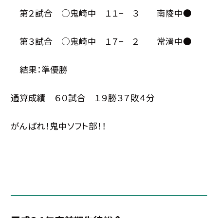
第２試合 ○鬼崎中 １１− ３ 南陵中●
第３試合 ○鬼崎中 １７− ２ 常滑中●
結果：準優勝
通算成績 ６０試合 １９勝３７敗４分
がんばれ！鬼中ソフト部！！