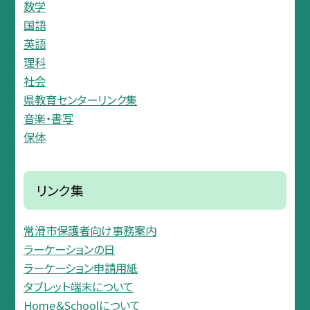
数学
国語
英語
理科
社会
県教育センターリンク集
音楽・書写
保体
リンク集
常滑市保護者向け事務案内
ラーケーションの日
ラーケーション申請用紙
タブレット端末について
Home＆Schoolについて