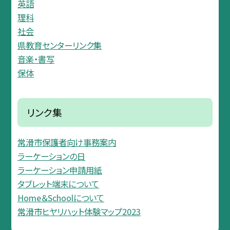
英語
理科
社会
県教育センターリンク集
音楽・書写
保体
リンク集
常滑市保護者向け事務案内
ラーケーションの日
ラーケーション申請用紙
タブレット端末について
Home＆Schoolについて
常滑市ヒヤリハット体験マップ2023