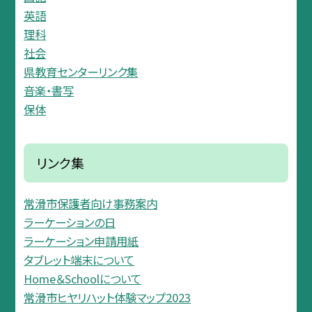
英語
理科
社会
県教育センターリンク集
音楽・書写
保体
リンク集
常滑市保護者向け事務案内
ラーケーションの日
ラーケーション申請用紙
タブレット端末について
Home＆Schoolについて
常滑市ヒヤリハット体験マップ2023