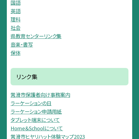
国語
英語
理科
社会
県教育センターリンク集
音楽・書写
保体
リンク集
常滑市保護者向け事務案内
ラーケーションの日
ラーケーション申請用紙
タブレット端末について
Home＆Schoolについて
常滑市ヒヤリハット体験マップ2023