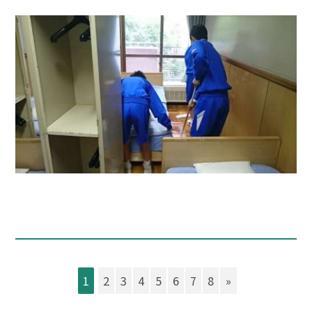
1
2
3
4
5
6
7
8
»