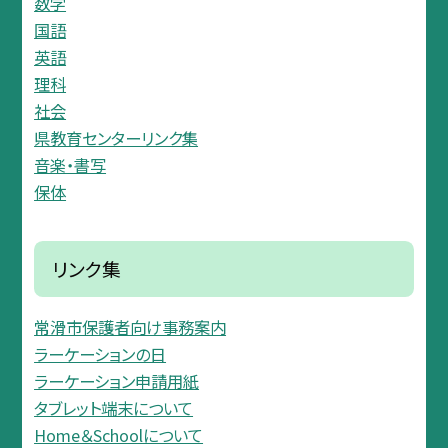
数学
国語
英語
理科
社会
県教育センターリンク集
音楽・書写
保体
リンク集
常滑市保護者向け事務案内
ラーケーションの日
ラーケーション申請用紙
タブレット端末について
Home＆Schoolについて