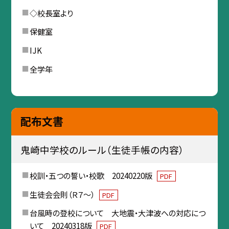
◇校長室より
保健室
IJK
全学年
配布文書
鬼崎中学校のルール（生徒手帳の内容）
校訓・五つの誓い・校歌 20240220版
PDF
生徒会会則（Ｒ７～）
PDF
台風時の登校について 大地震・大津波への対応につ
いて 20240318版
PDF