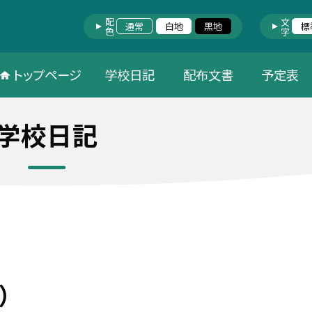
配色
文字
通常
白地
黒地
標
トップページ
学校日記
配布文書
予定表
学校日記
）