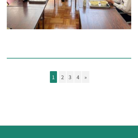
1
2
3
4
»