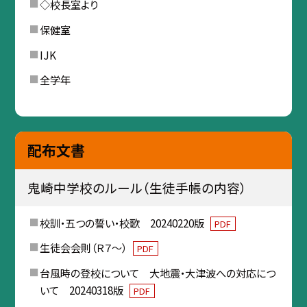
◇校長室より
保健室
IJK
全学年
配布文書
鬼崎中学校のルール（生徒手帳の内容）
校訓・五つの誓い・校歌 20240220版
PDF
生徒会会則（Ｒ７～）
PDF
台風時の登校について 大地震・大津波への対応につ
いて 20240318版
PDF