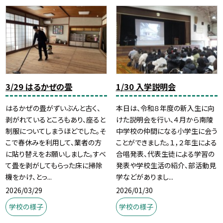
3/29 はるかぜの畳
1/30 入学説明会
はるかぜの畳がずいぶんと古く、
本日は、令和８年度の新入生に向
剥がれているところもあり、座ると
けた説明会を行い、４月から南陵
制服についてしまうほどでした。そ
中学校の仲間になる小学生に会う
こで春休みを利用して、業者の方
ことができました。１，２年生による
に貼り替えをお願いしました。すべ
合唱発表、代表生徒による学習の
て畳を剥がしてもらった床に掃除
発表や学校生活の紹介、部活動見
機をかけ、とっ...
学などがありまし...
2026/03/29
2026/01/30
学校の様子
学校の様子