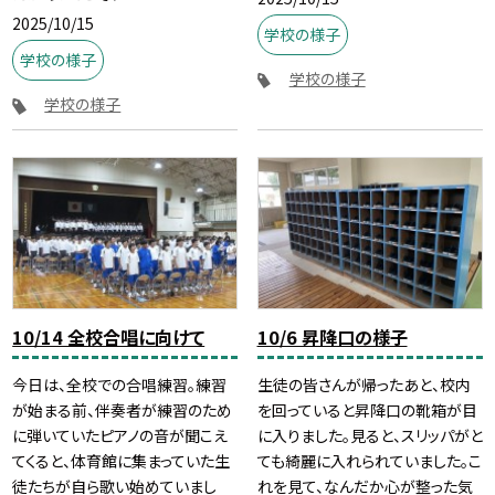
2025/10/15
学校の様子
学校の様子
学校の様子
学校の様子
10/14 全校合唱に向けて
10/6 昇降口の様子
今日は、全校での合唱練習。練習
生徒の皆さんが帰ったあと、校内
が始まる前、伴奏者が練習のため
を回っていると昇降口の靴箱が目
に弾いていたピアノの音が聞こえ
に入りました。見ると、スリッパがと
てくると、体育館に集まっていた生
ても綺麗に入れられていました。こ
徒たちが自ら歌い始めていまし
れを見て、なんだか心が整った気