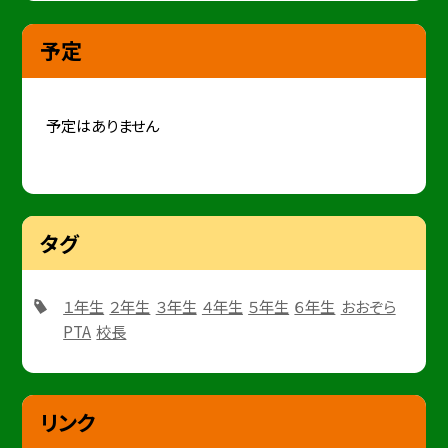
予定
予定はありません
タグ
１年生
２年生
３年生
４年生
５年生
６年生
おおぞら
PTA
校長
リンク