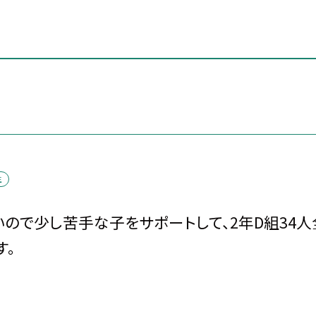
生
ので少し苦手な子をサポートして、2年D組34
す。