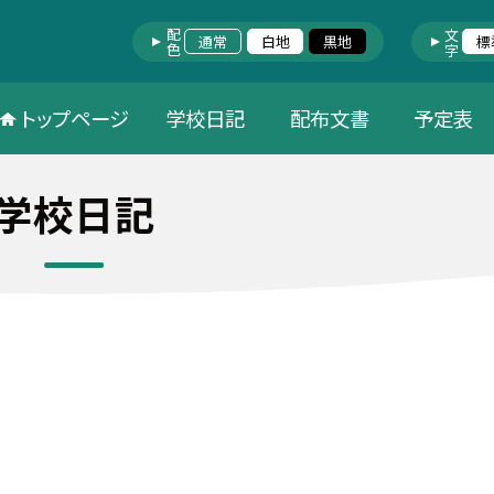
配色
文字
通常
白地
黒地
標
トップページ
学校日記
配布文書
予定表
学校日記