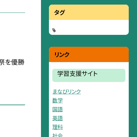
タグ
リンク
祭を優勝
学習支援サイト
まなびリンク
数学
国語
英語
理科
社会