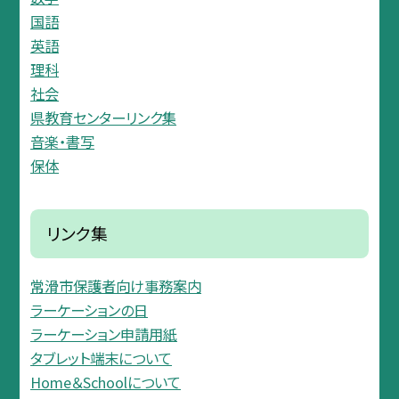
国語
英語
理科
社会
県教育センターリンク集
音楽・書写
保体
リンク集
常滑市保護者向け事務案内
ラーケーションの日
ラーケーション申請用紙
タブレット端末について
Home＆Schoolについて