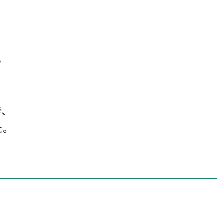
。
、
。