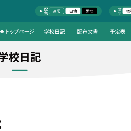
配色
文字
通常
白地
黒地
標
トップページ
学校日記
配布文書
予定表
学校日記
式