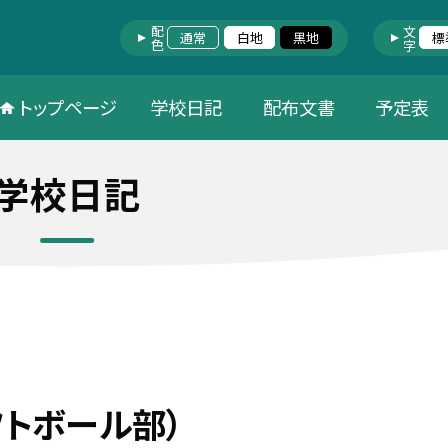
配色
文字
通常
白地
黒地
標
トップページ
学校日記
配布文書
予定表
学校日記
フトボール部）