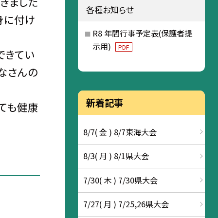
きました
各種お知らせ
身に付け
R8 年間行事予定表(保護者提
示用)
PDF
できてい
なさんの
新着記事
っても健康
8/7( 金 ) 8/7東海大会
8/3( 月 ) 8/1県大会
7/30( 木 ) 7/30県大会
7/27( 月 ) 7/25,26県大会