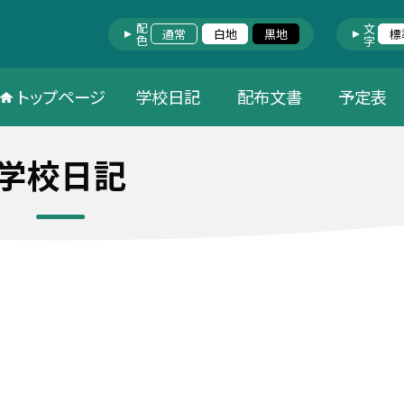
配色
文字
通常
白地
黒地
標
トップページ
学校日記
配布文書
予定表
学校日記