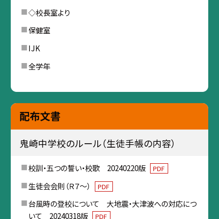
◇校長室より
保健室
IJK
全学年
配布文書
鬼崎中学校のルール（生徒手帳の内容）
校訓・五つの誓い・校歌 20240220版
PDF
生徒会会則（Ｒ７～）
PDF
台風時の登校について 大地震・大津波への対応につ
いて 20240318版
PDF