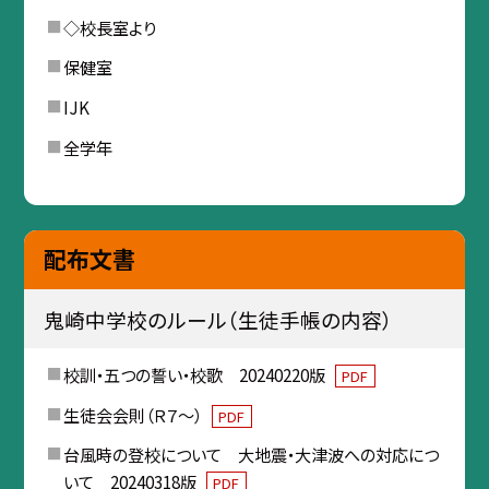
◇校長室より
保健室
IJK
全学年
配布文書
鬼崎中学校のルール（生徒手帳の内容）
校訓・五つの誓い・校歌 20240220版
PDF
生徒会会則（Ｒ７～）
PDF
台風時の登校について 大地震・大津波への対応につ
いて 20240318版
PDF