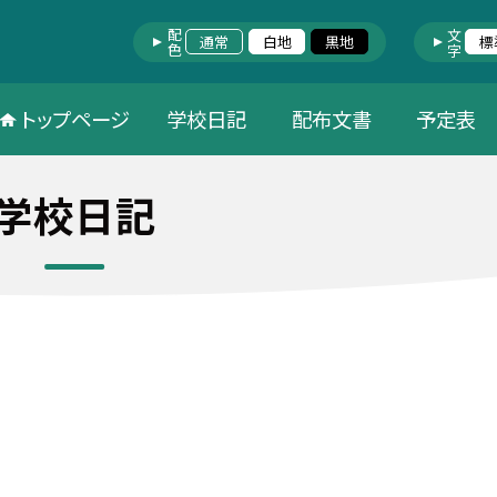
配色
文字
通常
白地
黒地
標
トップページ
学校日記
配布文書
予定表
学校日記