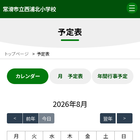
常滑市立西浦北小学校
予定表
トップページ
>
予定表
カレンダー
月 予定表
年間行事予定
2026年8月
前年
今日
翌年
月
火
水
木
金
土
日