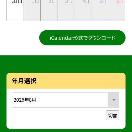
31日
1日
2日
3日
4日
5日
6日
iCalendar形式でダウンロード
年月選択
切替