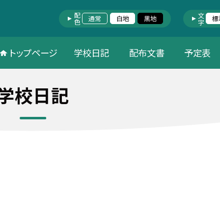
配色
文字
通常
白地
黒地
標
トップページ
学校日記
配布文書
予定表
学校日記