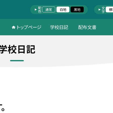
配色
文字
通常
白地
黒地
標
トップページ
学校日記
配布文書
学校日記
す。