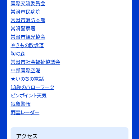
国際交流委員会
常滑市民病院
常滑市消防本部
常滑警察署
常滑市観光協会
やきもの散歩道
陶の森
常滑市社会福祉協議会
中部国際空港
★いのちの電話
13歳のハローワーク
ピンポイント天気
気象警報
雨雲レーダー
アクセス