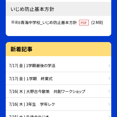
いじめ防止基本方針
R８青海中学校_いじめ防止基本方針
(2 MB)
PDF
新着記事
7/17( 金 ) 1学期最後の学活
7/17( 金 ) １学期 終業式
7/16( 木 ) 大野古今散策 共創ワークショップ
7/16( 木 ) 3年生 学年レク
7/15( 水 ) 生徒会ラジオ