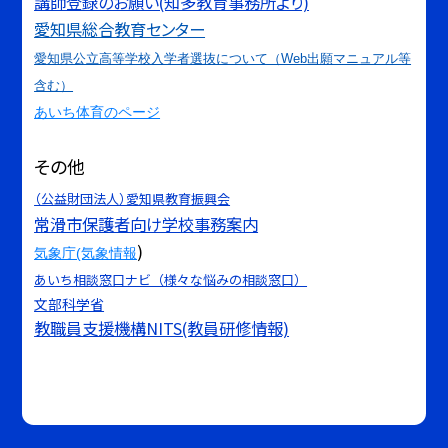
講師登録のお願い(知多教育事務所より)
愛知県総合教育センター
愛知県公立高等学校入学者選抜について（Web出願マニュアル等
含む）
あいち体育のページ
その他
（公益財団法人）愛知県教育振興会
常滑市保護者向け学校事務案内
)
気象庁(気象情報
あいち相談窓口ナビ（様々な悩みの相談窓口）
文部科学省
教職員支援機構NITS(教員研修情報)