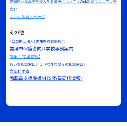
愛知県公立高等学校入学者選抜について（Web出願マニュアル等
含む）
あいち体育のページ
その他
（公益財団法人）愛知県教育振興会
常滑市保護者向け学校事務案内
)
気象庁(気象情報
あいち相談窓口ナビ（様々な悩みの相談窓口）
文部科学省
教職員支援機構NITS(教員研修情報)