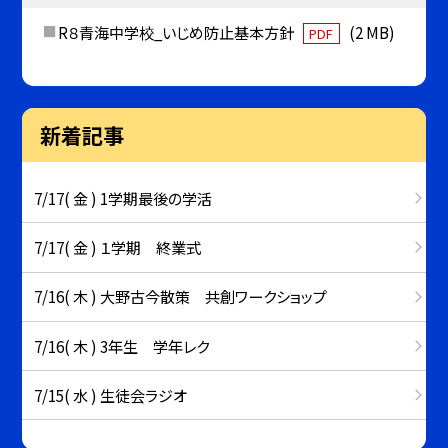
R８青海中学校_いじめ防止基本方針
(2 MB)
PDF
新着記事
7/17( 金 ) 1学期最後の学活
7/17( 金 ) １学期 終業式
7/16( 木 ) 大野古今散策 共創ワークショップ
7/16( 木 ) 3年生 学年レク
7/15( 水 ) 生徒会ラジオ