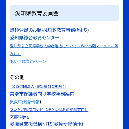
愛知県教育委員会
講師登録のお願い(知多教育事務所より)
愛知県総合教育センター
愛知県公立高等学校入学者選抜について（Web出願マニュアル等
含む）
あいち体育のページ
その他
（公益財団法人）愛知県教育振興会
常滑市保護者向け学校事務案内
)
気象庁(気象情報
あいち相談窓口ナビ（様々な悩みの相談窓口）
文部科学省
教職員支援機構NITS(教員研修情報)