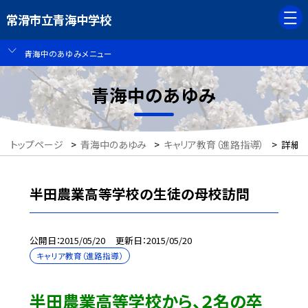
常滑市立青海中学校
青海中のあゆみメニュー
青海中のあゆみ
トップページ
>
青海中のあゆみ
>
キャリア教育（進路指導）
>
詳細
半田農業高等学校の生徒の母校訪問
公開日
2015/05/20
更新日
2015/05/20
キャリア教育（進路指導）
半田農業高等学校から、２名の卒