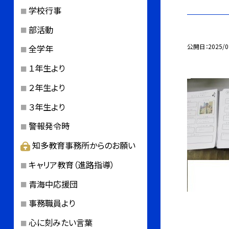
学校行事
部活動
公開日
2025/0
全学年
１年生より
２年生より
３年生より
警報発令時
知多教育事務所からのお願い
キャリア教育（進路指導）
青海中応援団
事務職員より
心に刻みたい言葉