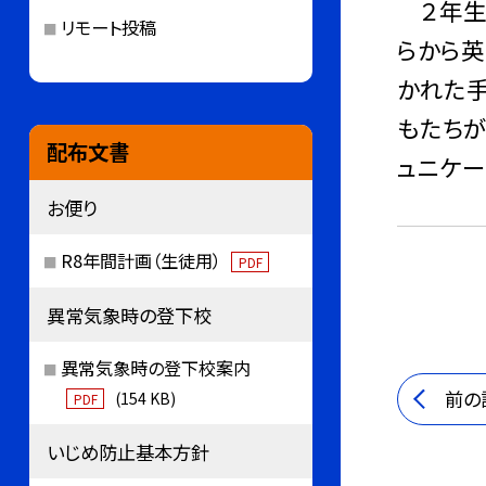
２年生と
リモート投稿
らから英
かれた手
もたちが
配布文書
ュニケー
お便り
R8年間計画（生徒用）
PDF
異常気象時の登下校
異常気象時の登下校案内
前の
(154 KB)
PDF
いじめ防止基本方針