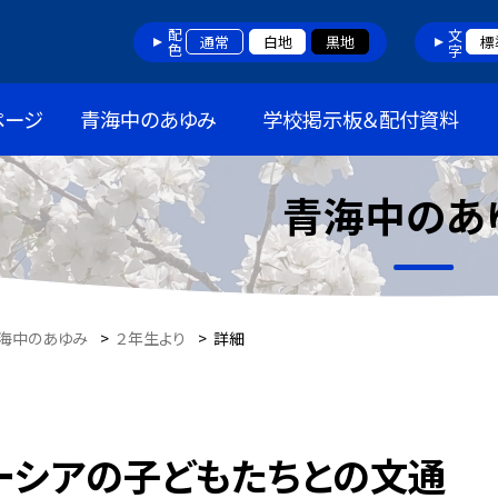
配色
文字
通常
白地
黒地
標
ページ
青海中のあゆみ
学校掲示板＆配付資料
青海中のあ
海中のあゆみ
>
２年生より
>
詳細
ーシアの子どもたちとの文通