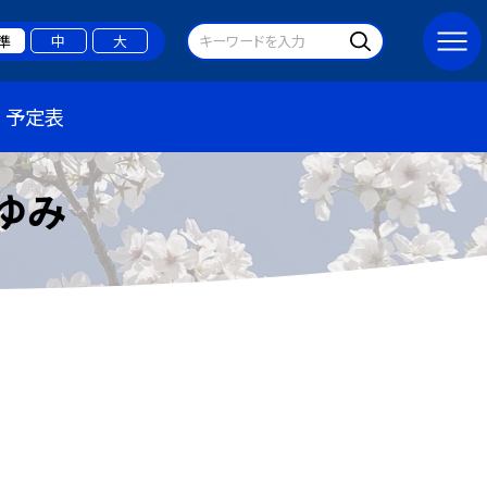
準
中
大
予定表
ゆみ