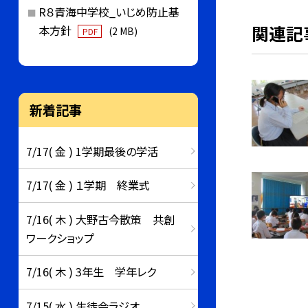
R８青海中学校_いじめ防止基
関連記
本方針
(2 MB)
PDF
新着記事
7/17( 金 ) 1学期最後の学活
7/17( 金 ) １学期 終業式
7/16( 木 ) 大野古今散策 共創
ワークショップ
7/16( 木 ) 3年生 学年レク
7/15( 水 ) 生徒会ラジオ