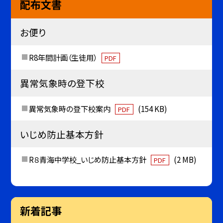
配布文書
お便り
R8年間計画（生徒用）
PDF
異常気象時の登下校
異常気象時の登下校案内
(154 KB)
PDF
いじめ防止基本方針
R８青海中学校_いじめ防止基本方針
(2 MB)
PDF
新着記事