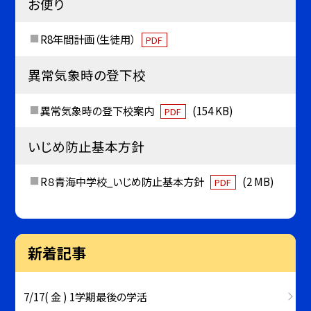
お便り
R8年間計画（生徒用）
PDF
異常気象時の登下校
異常気象時の登下校案内
(154 KB)
PDF
いじめ防止基本方針
R８青海中学校_いじめ防止基本方針
(2 MB)
PDF
新着記事
7/17( 金 ) 1学期最後の学活