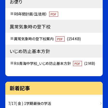
お便り
R8年間計画（生徒用）
PDF
異常気象時の登下校
異常気象時の登下校案内
(154 KB)
PDF
いじめ防止基本方針
R８青海中学校_いじめ防止基本方針
(2 MB)
PDF
新着記事
7/17( 金 ) 1学期最後の学活