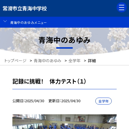
常滑市立青海中学校
青海中のあゆみメニュー
青海中のあゆみ
トップページ
>
青海中のあゆみ
>
全学年
>
詳細
記録に挑戦！ 体力テスト（１）
公開日
2025/04/30
更新日
2025/04/30
全学年